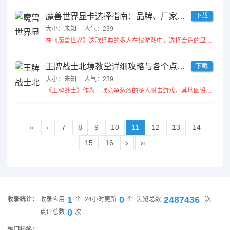
魔兽世界显卡选择指南：品牌、厂家及热门讨论一览
下载
大小：未知
人气：239
在《魔兽世界》这款经典的多人在线游戏中，选择合适的显卡对于游戏体验至关重要。随着游戏画面的不断更新与优化，玩家们对显...
王牌战士北境教堂详细攻略与各个点位制胜战术分析
下载
大小：未知
人气：239
《王牌战士》作为一款竞争激烈的多人射击游戏，其地图设计和战术布局对于游戏的胜负影响至关重要。在众多地图中，北境教堂凭...
‹‹
‹
7
8
9
10
11
12
13
14
15
16
›
››
1
0
2487436
收录统计：
收录应用
个
24小时更新
个
浏览总数
次
0
点评总数
次