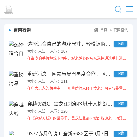
官网咨询
首页
>
官网咨询
选择适合自己的游戏尺寸，轻松调窗发货，畅玩手游五开和互通游戏
下载
大小：未知
人气：207
在当今的手机游戏市场中，越来越多的玩家选择通过手机进行游戏。这不仅因为手机的便利性，还因为游戏体验的多样化。然而，随...
重磅消息！网易与暴雪再度合作，《魔兽争霸》国服即将回归
下载
大小：未知
人气：211
在广大玩家的期待中，一则重磅消息终于传来：网易与暴雪正式宣布再度合作，《魔兽争霸》国服即将回归。这一消息立即引发了玩...
穿越火线CF黑龙江北部区域十人挑战赛欢迎参与任选模式与排位赛
下载
大小：未知
人气：226
在《穿越火线》的世界里，黑龙江北部区域即将迎来一场激情四溢的十人挑战赛。这场比赛不仅是对玩家技术的一次全面检验，也是...
9377赤月传说Ⅱ全新5682区于9月7日精彩公测盛大开启
下载