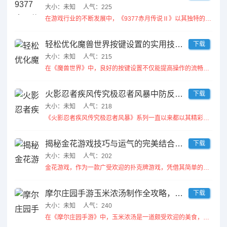
大小：未知
人气：225
在游戏行业的不断发展中，《9377赤月传说Ⅱ》以其独特的魅力和丰富的玩法受到玩家们的广泛喜爱。近期，开发商正式宣布将...
轻松优化魔兽世界按键设置的实用技巧分享
下载
大小：未知
人气：215
在《魔兽世界》中，良好的按键设置不仅能提高操作的流畅性，还能让玩家在战斗中反应更加迅速。因此，优化按键设置是每个玩家...
火影忍者疾风传究极忍者风暴中防反技巧全面解析与实战攻略
下载
大小：未知
人气：218
《火影忍者疾风传究极忍者风暴》系列一直以来都以其精彩的战斗机制和丰富的角色设定吸引着众多玩家。在这个游戏中，防反技巧...
揭秘金花游戏技巧与运气的完美结合，安卓平台最新攻略分享
下载
大小：未知
人气：202
金花游戏，作为一款广受欢迎的扑克牌游戏，凭借其简单的规则和刺激的玩法吸引了众多玩家。在这款游戏中，技巧与运气的完美结...
摩尔庄园手游玉米浓汤制作全攻略，让你轻松掌握制作技巧
下载
大小：未知
人气：240
在《摩尔庄园手游》中，玉米浓汤是一道颇受欢迎的美食，不仅能够为摩尔们提供丰富的能量，也能够在游戏中增添更多的乐趣。因...