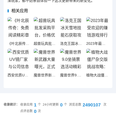
深玩家，都不妨亲自体验一下这次更新带来的新变化。
相关应用
《叶北辰传奇：免费阅读精彩章节与周重人生起伏》
超兽玩具批发采购平台，价格优惠，源头厂家直供选择
洛克王国冰天雪地技能石获取攻略与地点详解
2023年最受欢迎的赚钱游戏排行榜，揭晓哪些游戏能够轻松盈利
西安优质UV镜厂家与公司信息全面查询指南
魔兽世界新武器大量曝光，正式服与探索赛季或将联动
魔兽世界9.0坐骑票选活动精彩实录抢先看！
植物大战僵尸杂交版挑战攻略：轻松守住财神金盏花第六关
1
0
2490107
收录统计：
收录应用
个
24小时更新
个
浏览总数
次
0
点评总数
次