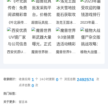
《叶北辰传奇：免费阅读精彩章节与周重人生起伏》
超兽玩具批发采购平台，价格优惠，源头厂家直供选择
洛克王国冰天雪地技能石获取攻略与地点详解
2023年最受欢迎的赚钱游戏排行榜，揭晓哪些游戏能够轻松盈利
西安优质UV镜厂家与公司信息全面查询指南
魔兽世界新武器大量曝光，正式服与探索赛季或将联动
魔兽世界9.0坐骑票选活动精彩实录抢先看！
植物大战僵尸杂交版挑战攻略：轻松守住财神金盏花第六关
1
0
2492574
收录统计：
收录应用
个
24小时更新
个
浏览总数
次
0
点评总数
次
热门标签：
关于更多：
留言本