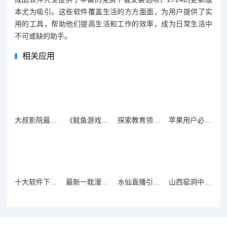
本尤为吸引。这些软件覆盖生活的方方面面，为用户提供了实
用的工具，帮助他们提高生活和工作的效率，成为日常生活中
不可或缺的助手。
相关应用
大叔影院最新热播剧集在线观看，畅享高清视听体验
《鱿鱼游戏》完整版免费观看，带你领略刺激与悬疑的精彩故事
探索教育领域的创新与发展：全新视角解析未来趋势
苹果用户必看：芭乐视App免费下载官方渠道详解
十大软件下载平台推荐，轻松获取您需要的软件资源
最新一耽漫画下载全攻略，安全便捷无烦恼
水仙直播引领新风潮，探索网络直播的多样魅力与潜力
山西窑洞中的老阿姨与她的生活故事揭示传统与坚韧