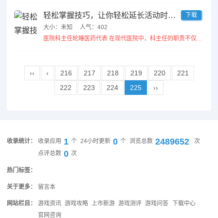
轻松掌握技巧，让你轻松延长活动时间四十分钟
下载
大小：未知
人气：402
医院科主任轮睡医药代表 在现代医院中，科主任的职责不仅包括管理和指导团队，还涉及与医药代表的互动。科主任的...
‹‹
‹
216
217
218
219
220
221
222
223
224
225
››
1
0
2489652
收录统计：
收录应用
个
24小时更新
个
浏览总数
次
0
点评总数
次
热门标签：
关于更多：
留言本
网站栏目：
游戏资讯
游戏攻略
上市新游
游戏测评
游戏问答
下载中心
官网咨询