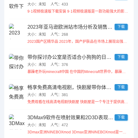
大小：未知
人气：433
9·1视频极速版下载安装 9·1视频极速版是一款功能强大的影音播放软件，用户可以通过简单的下载安装步骤快速...
2023年亚马逊欧洲站市场分析及销售策略探讨
下载
大小：未知
人气：268
2023国产区精华品 2023年，国产护肤品在市场上展现出强劲的竞争力。许多品牌凭借创新的成分和技术，推出...
带你探讨办公室是否适合小狗狗的日常生活与活动空间
下载
大小：未知
人气：376
暴躁老外玩minecraft中国 在中国的Minecraft世界中，暴躁老外的表现让人捧腹。他们对游戏的狂...
畅享免费高清电视剧，快剧屋带你体验精彩剧情
下载
大小：未知
人气：381
免费观看在线高清电视剧快剧屋 快剧屋是一个专注于提供高清剧集的平台，用户可以随时随地免费观看最新的电视剧。...
3DMax9软件在喷射效果和2D3D表现上的创新应用解析
下载
大小：未知
人气：472
3Dmax亚洲NINEBOXmod 3Dmax亚洲NINEBOXmod是一款专为3D设计爱好者打造的优...