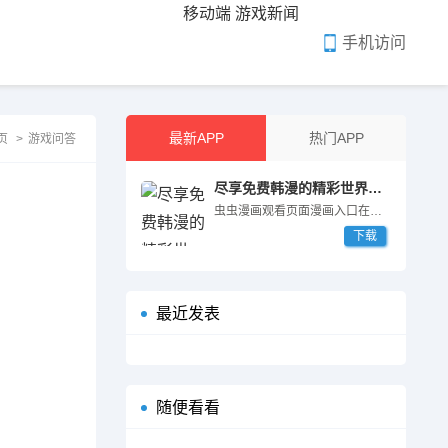
移动端
游戏新闻
手机访问
最新APP
热门APP
页
>
游戏问答
尽享免费韩漫的精彩世界，畅游漫画的无限魅力
虫虫漫画观看页面漫画入口在哪 想要...
下载
最近发表
随便看看