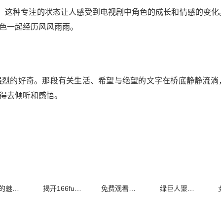
赏，这种专注的状态让人感受到电视剧中角色的成长和情感的变化
色一起经历风风雨雨。
强烈的好奇。那段有关生活、希望与绝望的文字在桥底静静流淌
得去倾听和感悟。
夜晚的魅力与乐趣：探索趣味夜生活的无限可能
揭开166fun背后的黑料真相，令人震惊的内幕曝光
免费观看星空视频中的影视资源，畅享无限精彩内容
绿巨人聚合之谜：探索藏宝阁中的秘密与珍宝