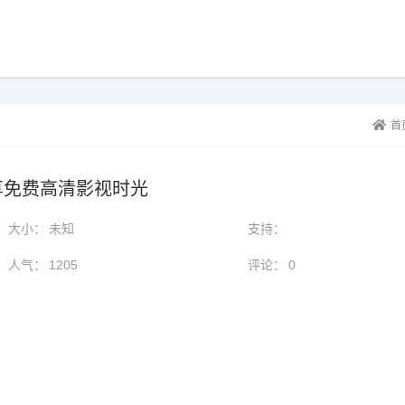
首
享免费高清影视时光
大小：
未知
支持：
人气：
1205
评论：
0